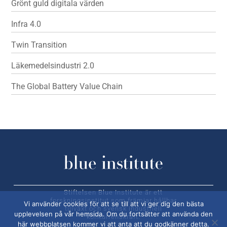
Grönt guld digitala värden
Infra 4.0
Twin Transition
Läkemedelsindustri 2.0
The Global Battery Value Chain
Stiftelsen Blue Institute är ett
forskningsinstitut som främjar hållbar
Vi använder cookies för att se till att vi ger dig den bästa
tillväxt och svensk industriell
upplevelsen på vår hemsida. Om du fortsätter att använda den
konkurrenskraft.
här webbplatsen kommer vi att anta att du godkänner detta.