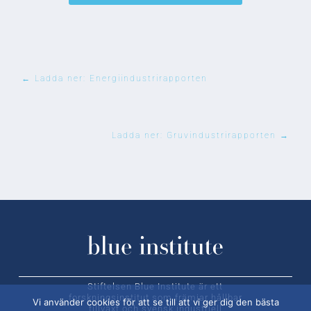
←
Ladda ner: Energiindustrirapporten
Ladda ner: Gruvindustrirapporten
→
Stiftelsen Blue Institute är ett
forskningsinstitut som främjar hållbar
Vi använder cookies för att se till att vi ger dig den bästa
tillväxt och svensk industriell