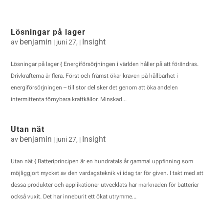
Lösningar på lager
benjamin
Insight
av
|
juni 27,
|
Lösningar på lager { Energiförsörjningen i världen håller på att förändras.
Drivkrafterna är flera. Först och främst ökar kraven på hållbarhet i
energiförsörjningen – till stor del sker det genom att öka andelen
intermittenta förnybara kraftkällor. Minskad...
Utan nät
benjamin
Insight
av
|
juni 27,
|
Utan nät { Batteriprincipen är en hundratals år gammal uppfinning som
möjliggjort mycket av den vardagsteknik vi idag tar för given. I takt med att
dessa produkter och applikationer utvecklats har marknaden för batterier
också vuxit. Det har inneburit ett ökat utrymme...