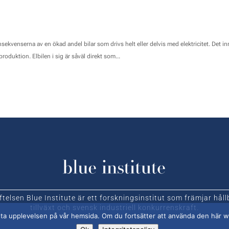
ekvenserna av en ökad andel bilar som drivs helt eller delvis med elektricitet. Det in
produktion. Elbilen i sig är såväl direkt som...
iftelsen Blue Institute är ett forskningsinstitut som främjar håll
tillväxt och svensk industriell konkurrenskraft.
 bästa upplevelsen på vår hemsida. Om du fortsätter att använda den här