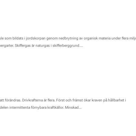
sle som bildats i jordskorpan genom nedbrytning av organisk materia under flera miljo
ergarter. Skiffergas är naturgas i skifferberggrund....
att förändras. Drivkrafterna är flera. Först och främst ökar kraven på hållbarhet i
delen intermittenta förnybara kraftkällor. Minskad...