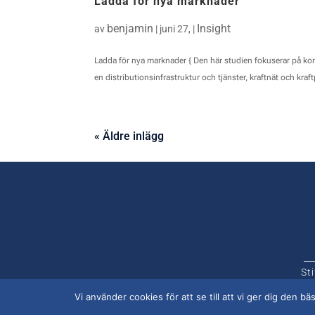
Ladda för nya marknader
benjamin
Insight
av
|
juni 27,
|
Ladda för nya marknader { Den här studien fokuserar på kons
en distributionsinfrastruktur och tjänster, kraftnät och kraft
« Äldre inlägg
St
Vi använder cookies för att se till att vi ger dig den