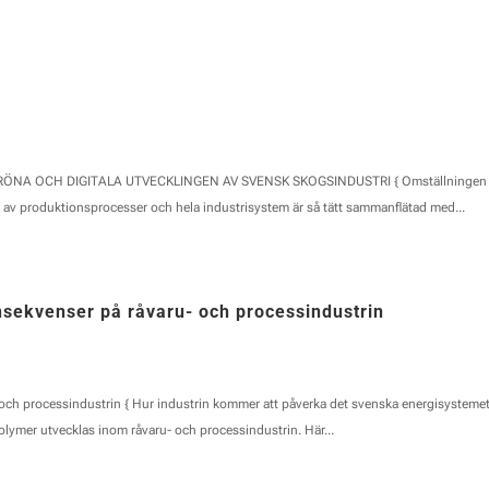
NA OCH DIGITALA UTVECKLINGEN AV SVENSK SKOGSINDUSTRI { Omställningen
n av produktionsprocesser och hela industrisystem är så tätt sammanflätad med...
onsekvenser på råvaru- och processindustrin
- och processindustrin { Hur industrin kommer att påverka det svenska energisysteme
olymer utvecklas inom råvaru- och processindustrin. Här...