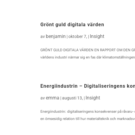
Grönt guld digitala värden
benjamin
Insight
av
|
oktober 7,
|
GRÖNT GULD DIGITALA VÄRDEN EN RAPPORT OM DEN GRÖ
världens industri närmar sig en fas där klimatomställninge
Energiindustrin – Digitaliseringens k
emma
Insight
av
|
augusti 13,
|
Energiindustrin: digitaliseringens konsekvenser på råvaru
en ömsesidig relation till hur materialteknik och marknadsv